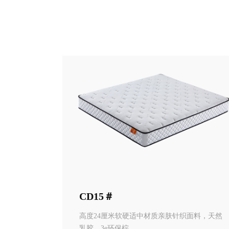
CD15＃
高度24厘米软硬适中材质亲肤针织面料，天然
乳胶，3e环保棕。