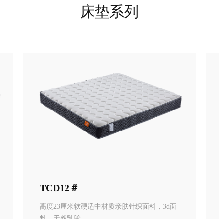
床垫系列
TCD12＃
高度23厘米软硬适中材质亲肤针织面料，3d面
料，天然乳胶。