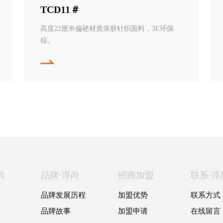
TCD11＃
高度22厘米偏硬材质亲肤针织面料，3E环保
棕。
尚
品牌·淳尚
招商加盟
联系·淳
品牌发展历程
加盟优势
联系方式
品牌故事
加盟申请
在线留言