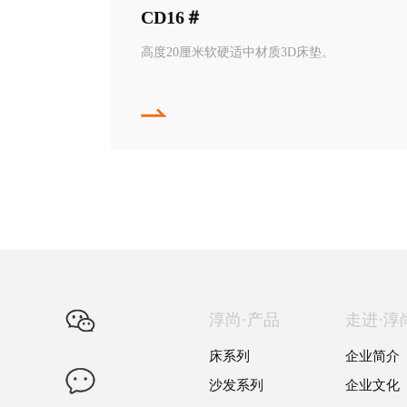
CD16＃
高度20厘米软硬适中材质3D床垫。
淳尚·产品
走进·淳
床系列
企业简介
沙发系列
企业文化